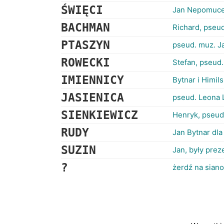
ŚWIĘCI
Jan Nepomucen
BACHMAN
Richard, pseud
PTASZYN
pseud. muz. J
ROWECKI
Stefan, pseud.
IMIENNICY
Bytnar i Himil
JASIENICA
pseud. Leona 
SIENKIEWICZ
Henryk, pseud
RUDY
Jan Bytnar dl
SUZIN
Jan, były prez
?
żerdź na siano