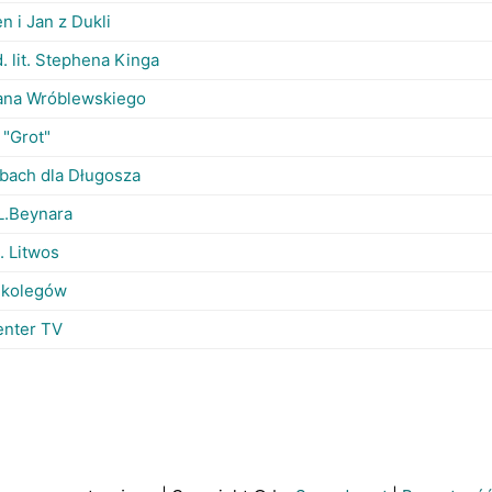
 i Jan z Dukli
. lit. Stephena Kinga
ana Wróblewskiego
 "Grot"
sbach dla Długosza
L.Beynara
. Litwos
a kolegów
enter TV