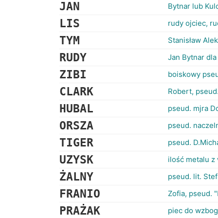
JAN
Bytnar lub Kul
LIS
rudy ojciec, r
TYM
Stanisław Alek
RUDY
Jan Bytnar dl
ZIBI
boiskowy pse
CLARK
Robert, pseud.
HUBAL
pseud. mjra D
ORSZA
pseud. naczel
TIGER
pseud. D.Mich
UZYSK
ilość metalu z
ŻALNY
pseud. lit. St
FRANIO
Zofia, pseud. 
PRAŻAK
piec do wzbog