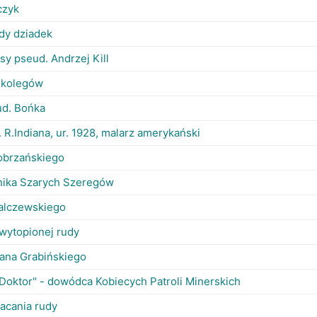
czyk
udy dziadek
sy pseud. Andrzej Kill
a kolegów
ud. Bońka
 R.Indiana, ur. 1928, malarz amerykański
obrzańskiego
nika Szarych Szeregów
alczewskiego
 wytopionej rudy
efana Grabińskiego
"Doktor" - dowódca Kobiecych Patroli Minerskich
acania rudy