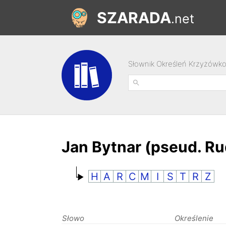
SZARADA
.net
Słownik Określeń Krzyżówk
Jan Bytnar (pseud. Ru
H
A
R
C
M
I
S
T
R
Z
Słowo
Określenie