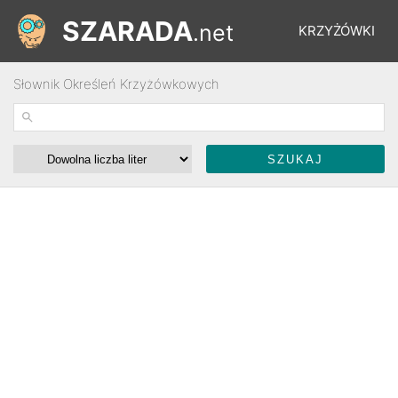
SZARADA
.net
KRZYŻÓWKI
Słownik Określeń Krzyżówkowych
REBUSY
ŁAMIGŁÓWKI
WYŚCIGI
SŁOWNIK
FORUM