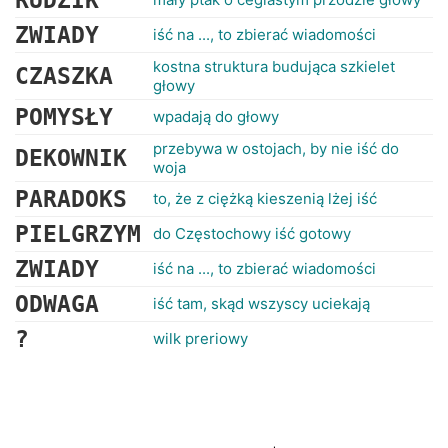
RUDZIK
ZWIADY
iść na ..., to zbierać wiadomości
kostna struktura budująca szkielet
CZASZKA
głowy
POMYSŁY
wpadają do głowy
przebywa w ostojach, by nie iść do
DEKOWNIK
woja
PARADOKS
to, że z ciężką kieszenią lżej iść
PIELGRZYM
do Częstochowy iść gotowy
ZWIADY
iść na ..., to zbierać wiadomości
ODWAGA
iść tam, skąd wszyscy uciekają
?
wilk preriowy