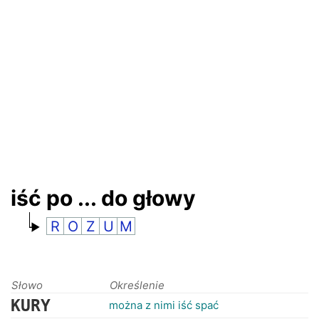
RANKINGI
iść po ... do głowy
R
O
Z
U
M
Słowo
Określenie
KURY
można z nimi iść spać