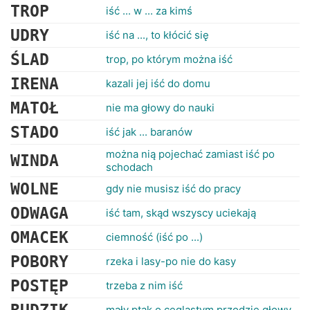
TROP
iść ... w ... za kimś
UDRY
iść na ..., to kłócić się
ŚLAD
trop, po którym można iść
IRENA
kazali jej iść do domu
MATOŁ
nie ma głowy do nauki
STADO
iść jak ... baranów
można nią pojechać zamiast iść po
WINDA
schodach
WOLNE
gdy nie musisz iść do pracy
ODWAGA
iść tam, skąd wszyscy uciekają
OMACEK
ciemność (iść po ...)
POBORY
rzeka i lasy-po nie do kasy
POSTĘP
trzeba z nim iść
mały ptak o ceglastym przodzie głowy