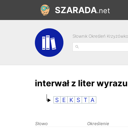
SZARADA
.net
Słownik Określeń Krzyżówk
interwał z liter wyraz
S
E
K
S
T
A
Słowo
Określenie