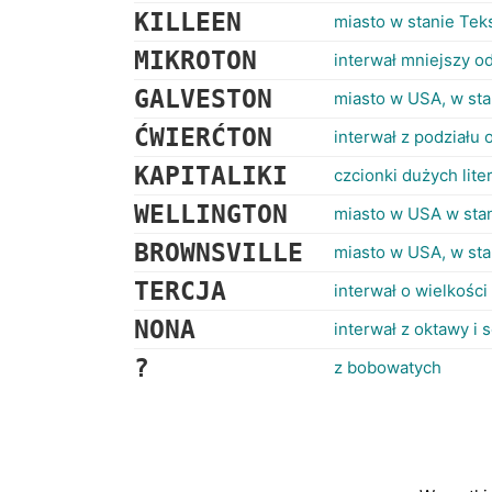
KILLEEN
miasto w stanie Tek
MIKROTON
interwał mniejszy o
GALVESTON
miasto w USA, w sta
ĆWIERĆTON
interwał z podziału 
KAPITALIKI
czcionki dużych lite
WELLINGTON
miasto w USA w sta
BROWNSVILLE
miasto w USA, w sta
TERCJA
interwał o wielkości
NONA
interwał z oktawy i
?
z bobowatych