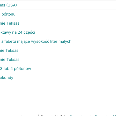
sas (USA)
d półtonu
nie Teksas
oktawy na 24 części
r alfabetu mające wysokość liter małych
nie Teksas
nie Teksas
 3 lub 4 półtonów
 sekundy