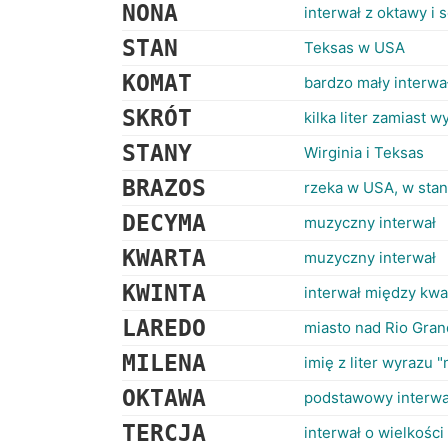
NONA
interwał z oktawy i
STAN
Teksas w USA
KOMAT
bardzo mały interwa
SKRÓT
kilka liter zamiast w
STANY
Wirginia i Teksas
BRAZOS
rzeka w USA, w stan
DECYMA
muzyczny interwał
KWARTA
muzyczny interwał
KWINTA
interwał między kwa
LAREDO
miasto nad Rio Gran
MILENA
imię z liter wyrazu "
OKTAWA
podstawowy interwa
TERCJA
interwał o wielkości