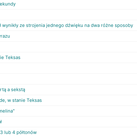
 sekundy
ł wynikły ze strojenia jednego dźwięku na dwa różne sposoby
yrazu
ie Teksas
rtą a sekstą
de, w stanie Teksas
melina"
ł
 3 lub 4 półtonów