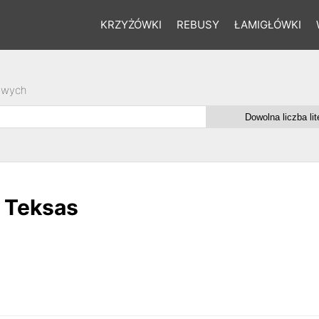
KRZYŻÓWKI
REBUSY
ŁAMIGŁÓWKI
owych
u Teksas