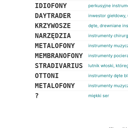
IDIOFONY
perkusyjne instrume
DAYTRADER
inwestor giełdowy,
KRZYWOSZE
dęte, drewniane in
NARZĘDZIA
instrumenty chirur
METALOFONY
instrumenty muzycz
MEMBRANOFONY
instrumenty pociera
STRADIVARIUS
lutnik włoski, któr
OTTONI
instrumenty dęte b
METALOFONY
instrumenty muzycz
?
miękki ser