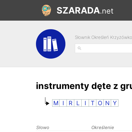
SZARADA
.net
Słownik Określeń Krzyżówk
instrumenty dęte z 
M
I
R
L
I
T
O
N
Y
Słowo
Określenie