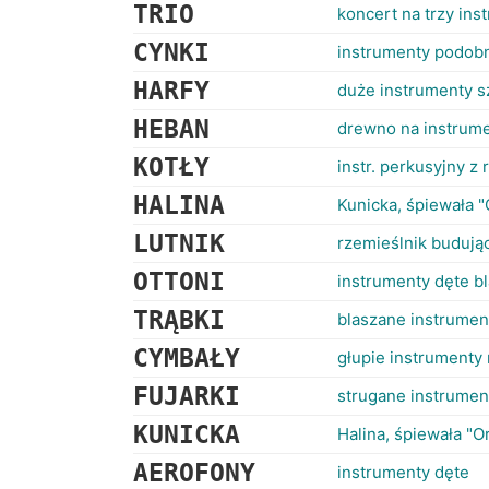
TRIO
koncert na trzy ins
CYNKI
instrumenty podobn
HARFY
duże instrumenty s
HEBAN
drewno na instrum
KOTŁY
instr. perkusyjny 
HALINA
Kunicka, śpiewała "
LUTNIK
rzemieślnik buduj
OTTONI
instrumenty dęte b
TRĄBKI
blaszane instrumen
CYMBAŁY
głupie instrument
FUJARKI
strugane instrumen
KUNICKA
Halina, śpiewała "O
AEROFONY
instrumenty dęte