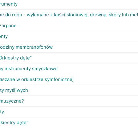
trumenty
e do rogu - wykonane z kości słoniowej, drewna, skóry lub met
zarpane
enty
z rodziny membranofonów
Orkiestry dęte"
ący instrumenty smyczkowe
laszane w orkiestrze symfonicznej
ty myśliwych
y muzyczne?
ty
rkiestry dęte"