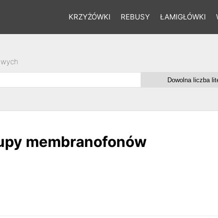
KRZYŻÓWKI
REBUSY
ŁAMIGŁÓWKI
owych
grupy membranofonów