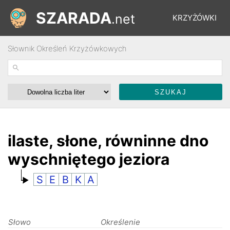
SZARADA
.net
KRZYŻÓWKI
Słownik Określeń Krzyżówkowych
REBUSY
ŁAMIGŁÓWKI
WYŚCIGI
ilaste, słone, równinne dno
wyschniętego jeziora
SŁOWNIK
S
E
B
K
A
FORUM
Słowo
Określenie