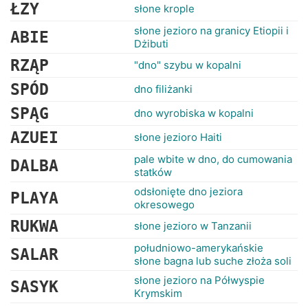
RANKINGI
ŁZY
słone krople
słone jezioro na granicy Etiopii i
ABIE
Dżibuti
RZĄP
"dno" szybu w kopalni
SPÓD
dno filiżanki
SPĄG
dno wyrobiska w kopalni
AZUEI
słone jezioro Haiti
pale wbite w dno, do cumowania
DALBA
statków
odsłonięte dno jeziora
PLAYA
okresowego
RUKWA
słone jezioro w Tanzanii
południowo-amerykańskie
SALAR
słone bagna lub suche złoża soli
słone jezioro na Półwyspie
SASYK
Krymskim