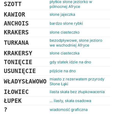
płytkie słone jeziorko w
SZOTT
północnej Afryce
KAWIOR
słone jajeczka
ANCHOIS
bardzo słone rybki
KRAKERS
słone ciasteczko
bezodpływowe, słone jezioro
TURKANA
we wschodniej Afryce
KRAKERSY
słone ciasteczka
TONIĘCIE
gdy statek idzie na dno
USUNIĘCIE
pójście na dno
miasto z rezerwatem przyrody
WŁADYSŁAWOWO
Słone Łąki
IŁOWIEC
ilasta skała bez złupkowacenia
ŁUPEK
... ilasty, skała osadowa
?
wiadomość graficzna