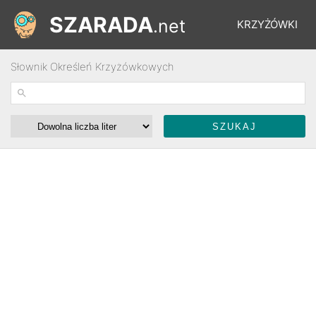
SZARADA
.net
KRZYŻÓWKI
Słownik Określeń Krzyżówkowych
REBUSY
ŁAMIGŁÓWKI
WYŚCIGI
SŁOWNIK
FORUM