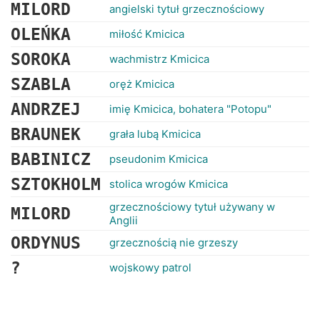
MILORD
angielski tytuł grzecznościowy
OLEŃKA
miłość Kmicica
SOROKA
wachmistrz Kmicica
SZABLA
oręż Kmicica
ANDRZEJ
imię Kmicica, bohatera "Potopu"
BRAUNEK
grała lubą Kmicica
BABINICZ
pseudonim Kmicica
SZTOKHOLM
stolica wrogów Kmicica
grzecznościowy tytuł używany w
MILORD
Anglii
ORDYNUS
grzecznością nie grzeszy
?
wojskowy patrol