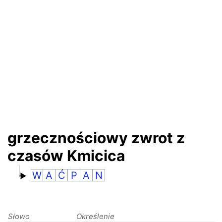
RANKINGI
grzecznościowy zwrot z
czasów Kmicica
W
A
Ć
P
A
N
Słowo
Określenie