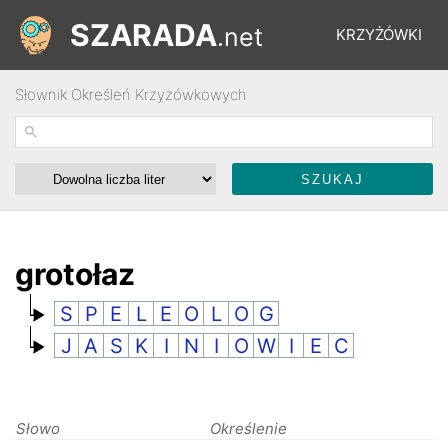
SZARADA
.net
KRZYŻÓWKI
Słownik Określeń Krzyżówkowych
REBUSY
ŁAMIGŁÓWKI
WYŚCIGI
grotołaz
S
P
E
L
E
O
L
O
G
SŁOWNIK
J
A
S
K
I
N
I
O
W
I
E
C
FORUM
Słowo
Określenie