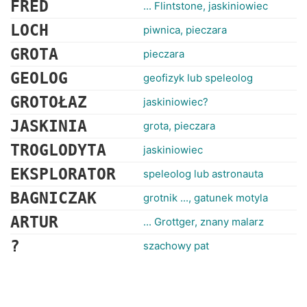
FRED
RANKINGI
... Flintstone, jaskiniowiec
LOCH
piwnica, pieczara
GROTA
pieczara
GEOLOG
geofizyk lub speleolog
GROTOŁAZ
jaskiniowiec?
JASKINIA
grota, pieczara
TROGLODYTA
jaskiniowiec
EKSPLORATOR
speleolog lub astronauta
BAGNICZAK
grotnik ..., gatunek motyla
ARTUR
... Grottger, znany malarz
?
szachowy pat