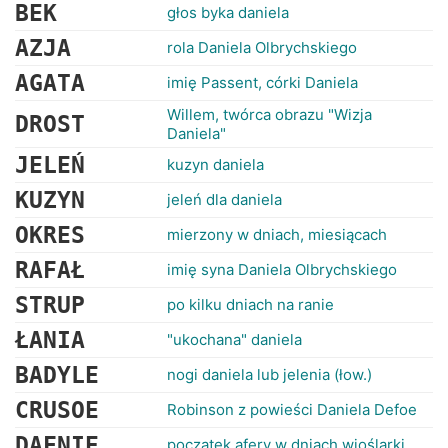
RANKINGI
BEK
głos byka daniela
AZJA
rola Daniela Olbrychskiego
AGATA
imię Passent, córki Daniela
Willem, twórca obrazu "Wizja
DROST
Daniela"
JELEŃ
kuzyn daniela
KUZYN
jeleń dla daniela
OKRES
mierzony w dniach, miesiącach
RAFAŁ
imię syna Daniela Olbrychskiego
STRUP
po kilku dniach na ranie
ŁANIA
"ukochana" daniela
BADYLE
nogi daniela lub jelenia (łow.)
CRUSOE
Robinson z powieści Daniela Defoe
DAFNIE
początek afery w dniach wioślarki