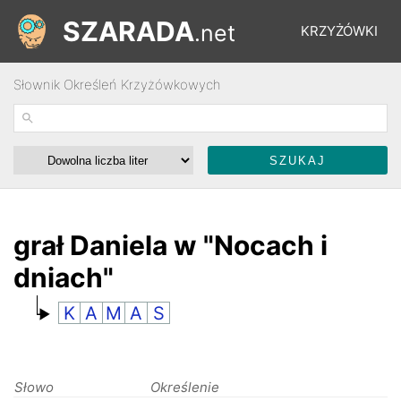
SZARADA
.net
KRZYŻÓWKI
Słownik Określeń Krzyżówkowych
REBUSY
ŁAMIGŁÓWKI
WYŚCIGI
grał Daniela w "Nocach i
dniach"
SŁOWNIK
K
A
M
A
S
FORUM
Słowo
Określenie