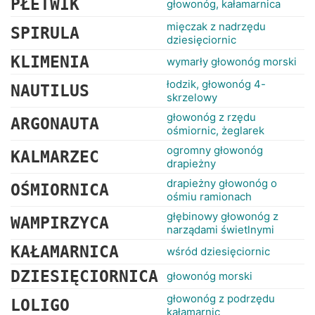
PŁETWIK
głowonóg, kałamarnica
mięczak z nadrzędu
SPIRULA
dziesięciornic
KLIMENIA
wymarły głowonóg morski
łodzik, głowonóg 4-
NAUTILUS
skrzelowy
głowonóg z rzędu
ARGONAUTA
ośmiornic, żeglarek
ogromny głowonóg
KALMARZEC
drapieżny
drapieżny głowonóg o
OŚMIORNICA
ośmiu ramionach
głębinowy głowonóg z
WAMPIRZYCA
narządami świetlnymi
KAŁAMARNICA
wśród dziesięciornic
DZIESIĘCIORNICA
głowonóg morski
głowonóg z podrzędu
LOLIGO
kałamarnic