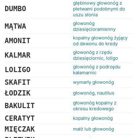
RANKINGI
głębinowy głowonóg z
DUMBO
płetwami podobnymi do
uszu słonia
głowonóg
MĄTWA
dziesięcioramienny
kopalny głowonóg żyjący
AMONIT
od dewonu do kredy
głowonóg z rzędu
KALMAR
dziesięciornic, loligo
głowonóg z podrzędu
LOLIGO
kałamarnic
SKAFIT
wymarły głowonóg
ŁODZIK
głowonóg, nautilus
głowonóg kopalny z
BAKULIT
okresu kredowego
CERATYT
kopalny głowonóg
MIĘCZAK
małż lub głowonóg