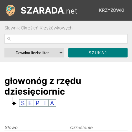
SZARADA
.net
KRZYŻÓWKI
Słownik Określeń Krzyżówkowych
REBUSY
ŁAMIGŁÓWKI
WYŚCIGI
głowonóg z rzędu
dziesięciornic
SŁOWNIK
S
E
P
I
A
FORUM
Słowo
Określenie