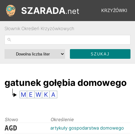
SZARADA
.net
KRZYŻÓWKI
Słownik Określeń Krzyżówkowych
REBUSY
ŁAMIGŁÓWKI
WYŚCIGI
gatunek gołębia domowego
M
E
W
K
A
SŁOWNIK
FORUM
Słowo
Określenie
AGD
artykuły gospodarstwa domowego