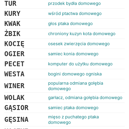
RANKINGI
TUR
przodek bydła domowego
KURY
wśród ptactwa domowego
KWAK
głos ptaka domowego
ŻBIK
chroniony kuzyn kota domowego
KOCIĘ
osesek zwierzęcia domowego
OGIER
samiec konia domowego
PECET
komputer do użytku domowego
WESTA
bogini domowego ogniska
popularna odmiana gołębia
WINER
domowego
WOLAK
garłacz, odmiana gołębia domowego
GĄSIOR
samiec ptaka domowego
mięso z puchatego ptaka
GĘSINA
domowego