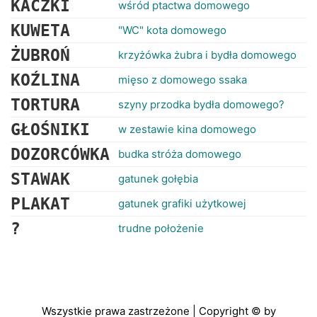
KACZKI
wśród ptactwa domowego
KUWETA
"WC" kota domowego
ŻUBROŃ
krzyżówka żubra i bydła domowego
KOŹLINA
mięso z domowego ssaka
TORTURA
szyny przodka bydła domowego?
GŁOŚNIKI
w zestawie kina domowego
DOZORCÓWKA
budka stróża domowego
STAWAK
gatunek gołębia
PLAKAT
gatunek grafiki użytkowej
?
trudne położenie
Wszystkie prawa zastrzeżone | Copyright © by