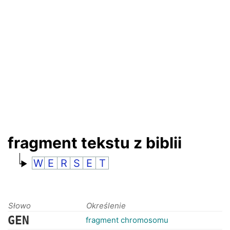
RANKINGI
fragment tekstu z biblii
W
E
R
S
E
T
Słowo
Określenie
GEN
fragment chromosomu