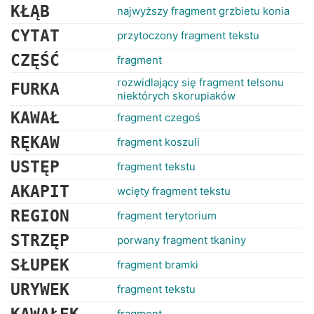
KŁĄB
najwyższy fragment grzbietu konia
CYTAT
przytoczony fragment tekstu
CZĘŚĆ
fragment
rozwidlający się fragment telsonu
FURKA
niektórych skorupiaków
KAWAŁ
fragment czegoś
RĘKAW
fragment koszuli
USTĘP
fragment tekstu
AKAPIT
wcięty fragment tekstu
REGION
fragment terytorium
STRZĘP
porwany fragment tkaniny
SŁUPEK
fragment bramki
URYWEK
fragment tekstu
fragment