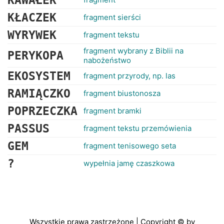
KAWAŁEK
KŁACZEK
fragment sierści
WYRYWEK
fragment tekstu
fragment wybrany z Biblii na
PERYKOPA
nabożeństwo
EKOSYSTEM
fragment przyrody, np. las
RAMIĄCZKO
fragment biustonosza
POPRZECZKA
fragment bramki
PASSUS
fragment tekstu przemówienia
GEM
fragment tenisowego seta
?
wypełnia jamę czaszkowa
Wszystkie prawa zastrzeżone | Copyright © by