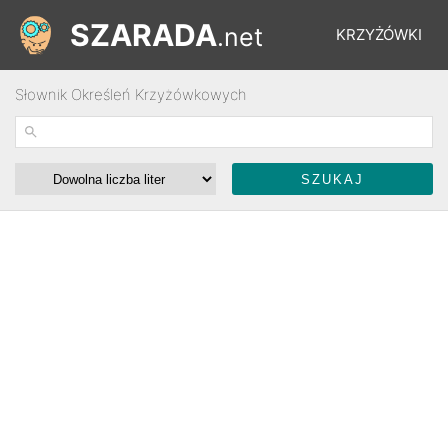
SZARADA
.net
KRZYŻÓWKI
Słownik Określeń Krzyżówkowych
REBUSY
ŁAMIGŁÓWKI
WYŚCIGI
SŁOWNIK
FORUM