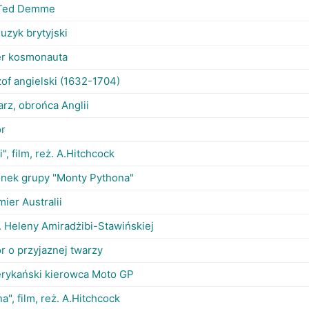
. Ted Demme
muzyk brytyjski
er kosmonauta
zof angielski (1632-1704)
arz, obrońca Anglii
or
ni", film, reż. A.Hitchcock
onek grupy "Monty Pythona"
ier Australii
ż. Heleny Amiradżibi-Stawińskiej
r o przyjaznej twarzy
rykański kierowca Moto GP
na", film, reż. A.Hitchcock