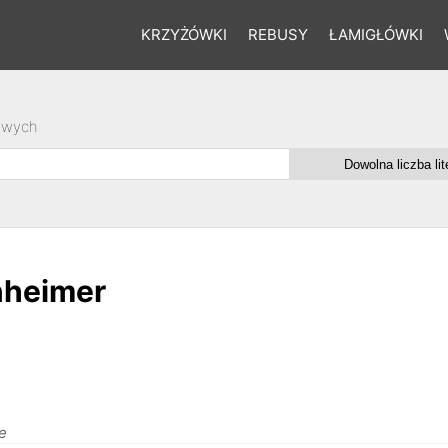
KRZYŻÓWKI
REBUSY
ŁAMIGŁÓWKI
owych
enheimer
e