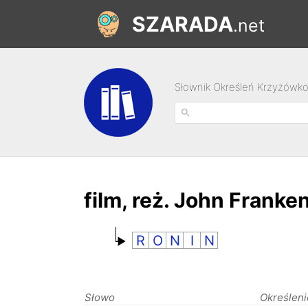
SZARADA
.net
Słownik Określeń Krzyżówk
film, reż. John Frank
R
O
N
I
N
Słowo
Określeni