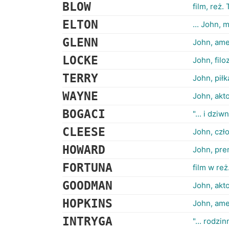
BLOW
film, reż
ELTON
... John, 
GLENN
John, am
LOCKE
John, filo
TERRY
John, piłk
WAYNE
John, akt
BOGACI
"... i dziw
CLEESE
John, czł
HOWARD
John, prem
FORTUNA
film w re
GOODMAN
John, akto
HOPKINS
John, ame
INTRYGA
"... rodzin