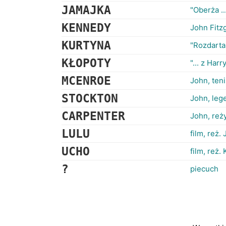
JAMAJKA
"Oberża ..
KENNEDY
John Fitz
KURTYNA
"Rozdarta 
KŁOPOTY
"... z Har
MCENROE
John, teni
STOCKTON
John, leg
CARPENTER
John, reż
LULU
film, reż
UCHO
film, reż.
?
piecuch