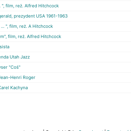
. ", film, reż. Alfred Hitchcock
gerald, prezydent USA 1961-1963
... ", film, reż. A Hitchcock
rym", film, reż. Alfred Hitchcock
sista
enda Utah Jazz
yser "Coś"
. Jean-Henri Roger
 Karel Kachyna