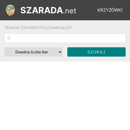
SZARADA
.net
KRZYŻÓWKI
Słownik Określeń Krzyżówkowych
REBUSY
ŁAMIGŁÓWKI
WYŚCIGI
SŁOWNIK
FORUM