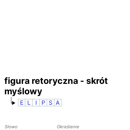
RANKINGI
figura retoryczna - skrót
myślowy
E
L
I
P
S
A
Słowo
Określenie