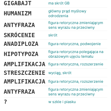
GIGABAJT
ma skrót GB
główny prąd myślowy
HUMANIZM
odrodzenia
figura retoryczna zmieniającym
ANTYFRAZA
sens wyrazu na przeciwny
SKRÓCENIE
skrót
ANADIPLOZA
figura retoryczna, podwojenie
figura retoryczna polegająca na
HIPOTYPOZA
obrazowym ujęciu tematu
AMPLIFIKACJA
figura retoryczna, rozszerzenie
STRESZCZENIE
wyciąg, skrót
AMPLIFIKACJA
figura retoryczna, rozszerzenie
figura retoryczna zmieniającym
ANTYFRAZA
sens wyrazu na przeciwny
?
w szkle i piasku