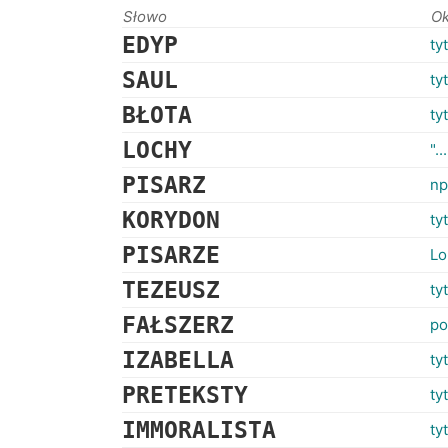
Słowo
Ok
EDYP
ty
SAUL
ty
BŁOTA
ty
LOCHY
".
PISARZ
np
KORYDON
ty
PISARZE
Lo
TEZEUSZ
ty
FAŁSZERZ
po
IZABELLA
ty
PRETEKSTY
ty
IMMORALISTA
ty