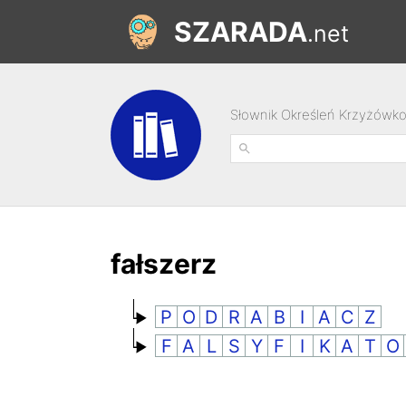
SZARADA
.net
Słownik Określeń Krzyżówk
fałszerz
P
O
D
R
A
B
I
A
C
Z
F
A
L
S
Y
F
I
K
A
T
O