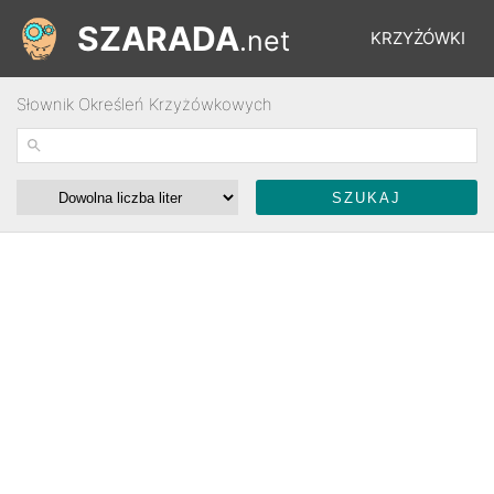
SZARADA
.net
KRZYŻÓWKI
Słownik Określeń Krzyżówkowych
REBUSY
ŁAMIGŁÓWKI
WYŚCIGI
SŁOWNIK
FORUM