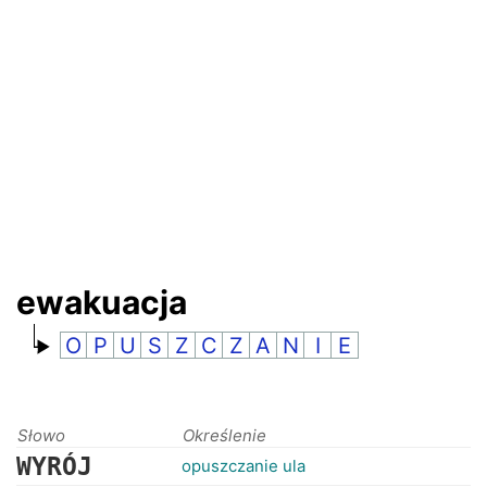
RANKINGI
ewakuacja
O
P
U
S
Z
C
Z
A
N
I
E
Słowo
Określenie
WYRÓJ
opuszczanie ula