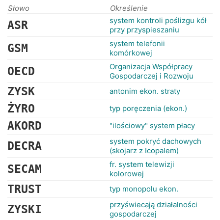
RANKINGI
Słowo
Określenie
system kontroli poślizgu kół
ASR
przy przyspieszaniu
system telefonii
GSM
komórkowej
Organizacja Współpracy
OECD
Gospodarczej i Rozwoju
ZYSK
antonim ekon. straty
ŻYRO
typ poręczenia (ekon.)
AKORD
"ilościowy" system płacy
system pokryć dachowych
DECRA
(skojarz z Icopalem)
fr. system telewizji
SECAM
kolorowej
TRUST
typ monopolu ekon.
przyświecają działalności
ZYSKI
gospodarczej