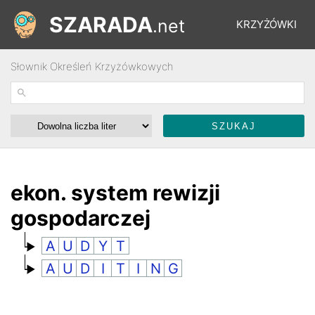
SZARADA
.net
KRZYŻÓWKI
Słownik Określeń Krzyżówkowych
REBUSY
ŁAMIGŁÓWKI
WYŚCIGI
ekon. system rewizji
gospodarczej
SŁOWNIK
A
U
D
Y
T
A
U
D
I
T
I
N
G
FORUM