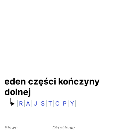
RANKINGI
eden części kończyny
dolnej
R
A
J
S
T
O
P
Y
Słowo
Określenie