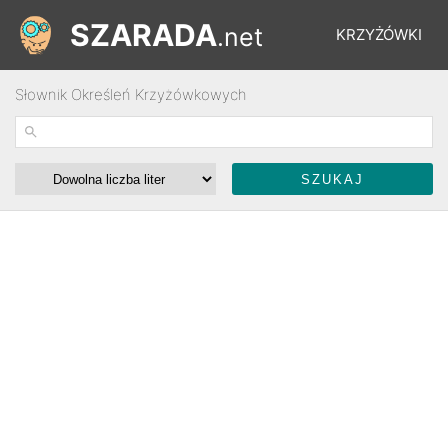
SZARADA
.net
KRZYŻÓWKI
Słownik Określeń Krzyżówkowych
REBUSY
ŁAMIGŁÓWKI
WYŚCIGI
SŁOWNIK
FORUM