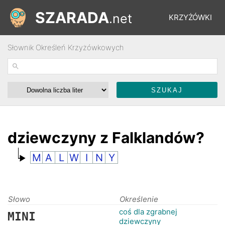
SZARADA
.net
KRZYŻÓWKI
Słownik Określeń Krzyżówkowych
REBUSY
ŁAMIGŁÓWKI
WYŚCIGI
dziewczyny z Falklandów?
M
A
L
W
I
N
Y
SŁOWNIK
FORUM
Słowo
Określenie
coś dla zgrabnej
MINI
dziewczyny