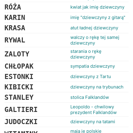
RANKINGI
RÓŻA
kwiat jak imię dziewczyny
KARIN
imię "dziewczyny z gitarą"
KRASA
atut ładnej dziewczyny
walczy o rękę tej samej
RYWAL
dziewczyny
starania o rękę
ZALOTY
dziewczyny
CHŁOPAK
sympatia dziewczyny
ESTONKI
dziewczyny z Tartu
KIBICKI
dziewczyny na trybunach
STANLEY
stolica Falklandów
Leopoldo - chwilowy
GALTIERI
prezydent Falklandów
JUDOCZKI
dziewczyny na tatami
mają je polskie