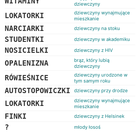
WITAMINY
dziewczyny
dziewczyny wynajmujące
LOKATORKI
mieszkanie
NARCIARKI
dziewczyny na stoku
STUDENTKI
dziewczyny w akademiku
NOSICIELKI
dziewczyny z HIV
brąz, który lubią
OPALENIZNA
dziewczyny
dziewczyny urodzone w
RÓWIEŚNICE
tym samym roku
AUTOSTOPOWICZKI
dziewczyny przy drodze
dziewczyny wynajmujące
LOKATORKI
mieszkanie
FINKI
dziewczyny z Helsinek
?
młody łosoś