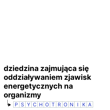
RANKINGI
dziedzina zajmująca się
oddziaływaniem zjawisk
energetycznych na
organizmy
P
S
Y
C
H
O
T
R
O
N
I
K
A