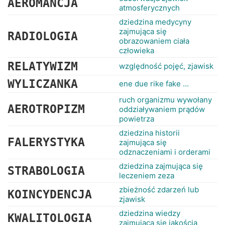
AEROMANCJA
atmosferycznych
dziedzina medycyny
zajmująca się
RADIOLOGIA
obrazowaniem ciała
człowieka
RELATYWIZM
względność pojęć, zjawisk
WYLICZANKA
ene due rike fake ...
ruch organizmu wywołany
AEROTROPIZM
oddziaływaniem prądów
powietrza
dziedzina historii
FALERYSTYKA
zajmująca się
odznaczeniami i orderami
dziedzina zajmująca się
STRABOLOGIA
leczeniem zeza
zbieżność zdarzeń lub
KOINCYDENCJA
zjawisk
dziedzina wiedzy
KWALITOLOGIA
zajmująca się jakością