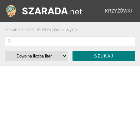
SZARADA
.net
KRZYŻÓWKI
Słownik Określeń Krzyżówkowych
REBUSY
ŁAMIGŁÓWKI
WYŚCIGI
SŁOWNIK
FORUM