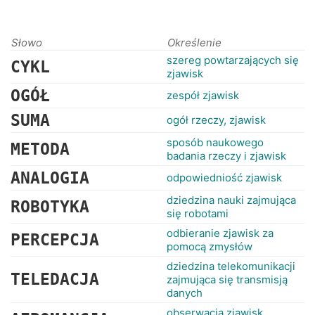
Słowo
Określenie
szereg powtarzających się
CYKL
zjawisk
OGÓŁ
zespół zjawisk
SUMA
ogół rzeczy, zjawisk
sposób naukowego
METODA
badania rzeczy i zjawisk
ANALOGIA
odpowiedniość zjawisk
dziedzina nauki zajmująca
ROBOTYKA
się robotami
odbieranie zjawisk za
PERCEPCJA
pomocą zmysłów
dziedzina telekomunikacji
TELEDACJA
zajmująca się transmisją
danych
obserwacja zjawisk