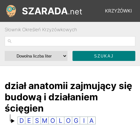
SZARADA
.net
KRZYŻÓWKI
Słownik Określeń Krzyżówkowych
REBUSY
ŁAMIGŁÓWKI
WYŚCIGI
dział anatomii zajmujący się
budową i działaniem
SŁOWNIK
ścięgien
D
E
S
M
O
L
O
G
I
A
FORUM