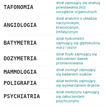
dział zajmujący się analizą
TAFONOMIA
powstawania złóż
szczątków organicznych
dział anatomii o układzie
naczyniowym,
ANGIOLOGIA
krwionośnym,
limfatycznym
dział hydrometrii
BATYMETRIA
zajmujący się głębokością
mórz i jezior
dział fizyki zajmujący się
DOZYMETRIA
obliczaniem dawek
promieniowania
dział zoologii zajmujący
MAMMOLOGIA
się badaniem ssaków
dział techniki zajmujący
POLIGRAFIA
się wytwarzaniem druków
dział medycyny zajmujący
PSYCHIATRIA
się zaburzeniami
psychicznymi