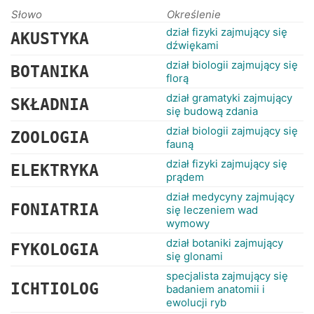
RANKINGI
Słowo
Określenie
dział fizyki zajmujący się
AKUSTYKA
dźwiękami
dział biologii zajmujący się
BOTANIKA
florą
dział gramatyki zajmujący
SKŁADNIA
się budową zdania
dział biologii zajmujący się
ZOOLOGIA
fauną
dział fizyki zajmujący się
ELEKTRYKA
prądem
dział medycyny zajmujący
FONIATRIA
się leczeniem wad
wymowy
dział botaniki zajmujący
FYKOLOGIA
się glonami
specjalista zajmujący się
ICHTIOLOG
badaniem anatomii i
ewolucji ryb