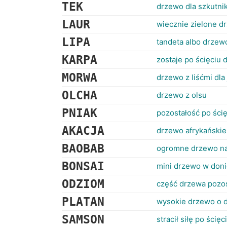
TEK
drzewo dla szkutni
LAUR
wiecznie zielone d
LIPA
tandeta albo drzew
KARPA
zostaje po ścięciu
MORWA
drzewo z liśćmi dl
OLCHA
drzewo z olsu
PNIAK
pozostałość po ści
AKACJA
drzewo afrykańskie
BAOBAB
ogromne drzewo n
BONSAI
mini drzewo w don
ODZIOM
część drzewa pozost
PLATAN
wysokie drzewo o d
SAMSON
stracił siłę po ścię