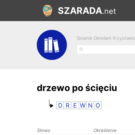
SZARADA
.net
Słownik Określeń Krzyżówk
drzewo po ścięciu
D
R
E
W
N
O
Słowo
Określenie