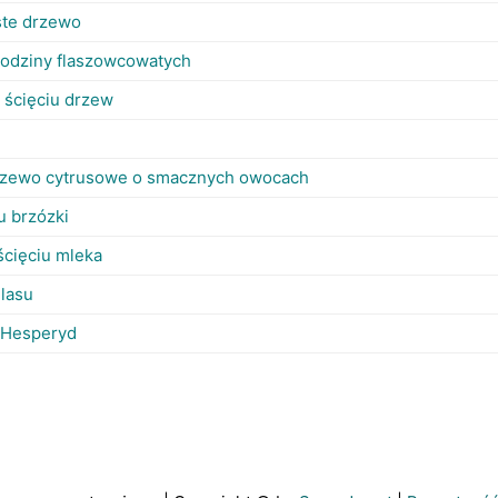
ste drzewo
 rodziny flaszowcowatych
 ścięciu drzew
drzewo cytrusowe o smacznych owocach
u brzózki
ścięciu mleka
lasu
 Hesperyd