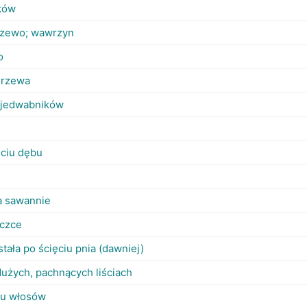
ków
rzewo; wawrzyn
o
 drzewa
a jedwabników
ęciu dębu
a sawannie
iczce
ała po ścięciu pnia (dawniej)
użych, pachnących liściach
ciu włosów