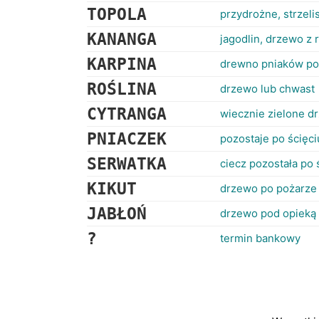
TOPOLA
przydrożne, strzeli
KANANGA
jagodlin, drzewo z
KARPINA
drewno pniaków po
ROŚLINA
drzewo lub chwast
CYTRANGA
wiecznie zielone 
PNIACZEK
pozostaje po ścięci
SERWATKA
ciecz pozostała po 
KIKUT
drzewo po pożarze 
JABŁOŃ
drzewo pod opieką
?
termin bankowy