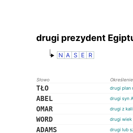
drugi prezydent Egipt
N
A
S
E
R
Słowo
Określenie
TŁO
drugi plan
ABEL
drugi syn 
OMAR
drugi z ka
WORD
drugi wiek
ADAMS
drugi lub 