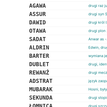
AGAWA
drugi raz j
ASSUR
drugi syn 
DAWID
drugi król 
OTAWA
drugi plon
SADAT
Anwar as -.
ALDRIN
Edwin, dru
BARTER
wymiana je
DUBLET
drugi, ide
REWANŻ
drugi mecz
ADSTRAT
język zaopa
MUBARAK
Hosni, był
SEKUNDA
drugi stop
ŁOMNICA
drugi szcz