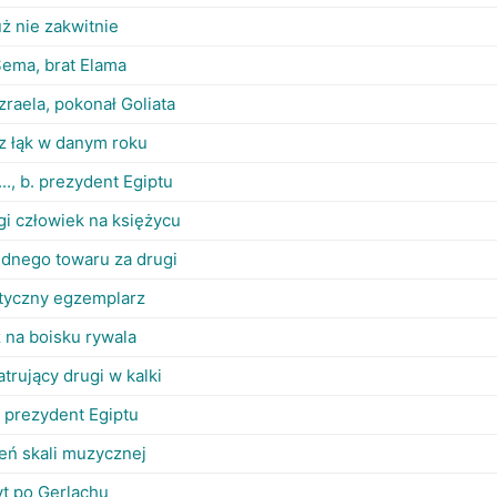
uż nie zakwitnie
Sema, brat Elama
Izraela, pokonał Goliata
 z łąk w danym roku
.., b. prezydent Egiptu
gi człowiek na księżycu
dnego towaru za drugi
ntyczny egzemplarz
 na boisku rywala
trujący drugi w kalki
y prezydent Egiptu
ień skali muzycznej
yt po Gerlachu