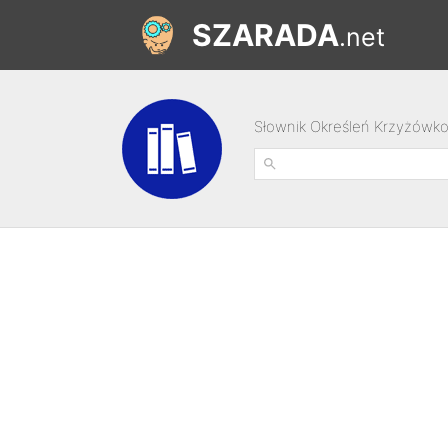
SZARADA
.net
Słownik Określeń Krzyżówk