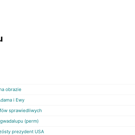
u
 na obrazie
Adama i Ewy
lifów sprawiedliwych
 gwadalupu (perm)
szósty prezydent USA