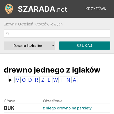
SZARADA
.net
KRZYŻÓWKI
Słownik Określeń Krzyżówkowych
REBUSY
ŁAMIGŁÓWKI
WYŚCIGI
drewno jednego z iglaków
M
O
D
R
Z
E
W
I
N
A
SŁOWNIK
FORUM
Słowo
Określenie
BUK
z niego drewno na parkiety