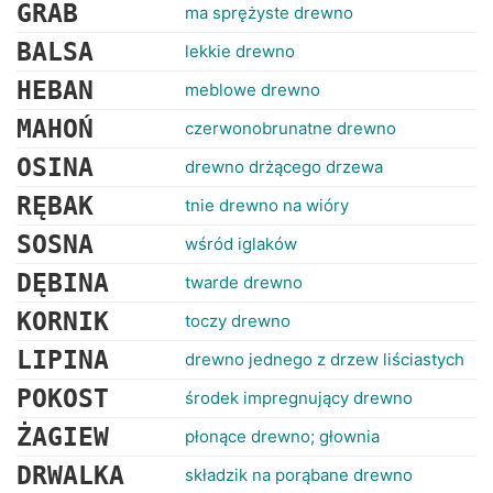
RANKINGI
GRAB
ma sprężyste drewno
BALSA
lekkie drewno
HEBAN
meblowe drewno
MAHOŃ
czerwonobrunatne drewno
OSINA
drewno drżącego drzewa
RĘBAK
tnie drewno na wióry
SOSNA
wśród iglaków
DĘBINA
twarde drewno
KORNIK
toczy drewno
LIPINA
drewno jednego z drzew liściastych
POKOST
środek impregnujący drewno
ŻAGIEW
płonące drewno; głownia
DRWALKA
składzik na porąbane drewno