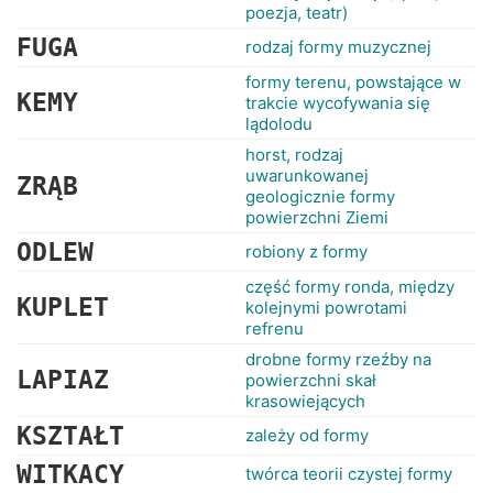
RANKINGI
poezja, teatr)
FUGA
rodzaj formy muzycznej
formy terenu, powstające w
KEMY
trakcie wycofywania się
lądolodu
horst, rodzaj
uwarunkowanej
ZRĄB
geologicznie formy
powierzchni Ziemi
ODLEW
robiony z formy
część formy ronda, między
KUPLET
kolejnymi powrotami
refrenu
drobne formy rzeźby na
LAPIAZ
powierzchni skał
krasowiejących
KSZTAŁT
zależy od formy
WITKACY
twórca teorii czystej formy