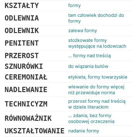
KSZTAŁTY
formy
tam człowiek dochodzi do
ODLEWNIA
formy
ODLEWNIK
zalewa formy
stożkowate formy
PENITENT
występujące na lodowcach
PRZEROST
... formy nad treścią
SZNURÓWKI
do wiązania butów
CEREMONIAŁ
etykieta, formy towarzyskie
wlewanie do formy więcej
NADLEWANIE
niż przewiduje norma
przerost formy nad treścią
TECHNICYZM
w dziele literackim
... zdania, bez formy
RÓWNOWAŻNIK
osobowej orzeczenia
UKSZTAŁTOWANIE
nadanie formy