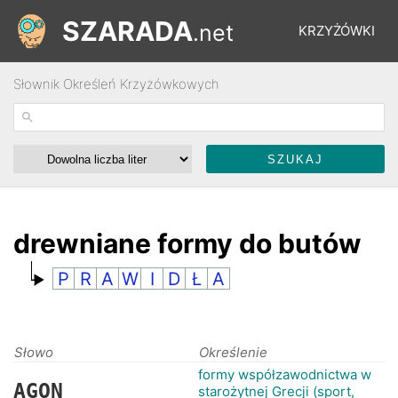
SZARADA
.net
KRZYŻÓWKI
Słownik Określeń Krzyżówkowych
REBUSY
ŁAMIGŁÓWKI
WYŚCIGI
drewniane formy do butów
P
R
A
W
I
D
Ł
A
SŁOWNIK
FORUM
Słowo
Określenie
formy współzawodnictwa w
AGON
starożytnej Grecji (sport,