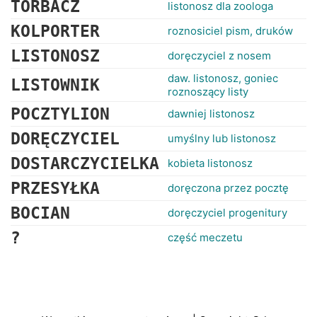
TORBACZ
listonosz dla zoologa
KOLPORTER
roznosiciel pism, druków
LISTONOSZ
doręczyciel z nosem
daw. listonosz, goniec
LISTOWNIK
roznoszący listy
POCZTYLION
dawniej listonosz
DORĘCZYCIEL
umyślny lub listonosz
DOSTARCZYCIELKA
kobieta listonosz
PRZESYŁKA
doręczona przez pocztę
BOCIAN
doręczyciel progenitury
?
część meczetu