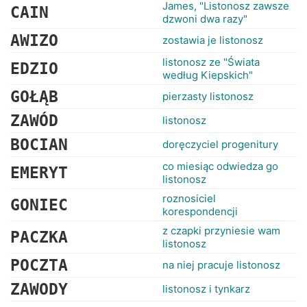
RANKINGI
James, "Listonosz zawsze
CAIN
dzwoni dwa razy"
AWIZO
zostawia je listonosz
listonosz ze "Świata
EDZIO
według Kiepskich"
GOŁĄB
pierzasty listonosz
ZAWÓD
listonosz
BOCIAN
doręczyciel progenitury
co miesiąc odwiedza go
EMERYT
listonosz
roznosiciel
GONIEC
korespondencji
z czapki przyniesie wam
PACZKA
listonosz
POCZTA
na niej pracuje listonosz
ZAWODY
listonosz i tynkarz