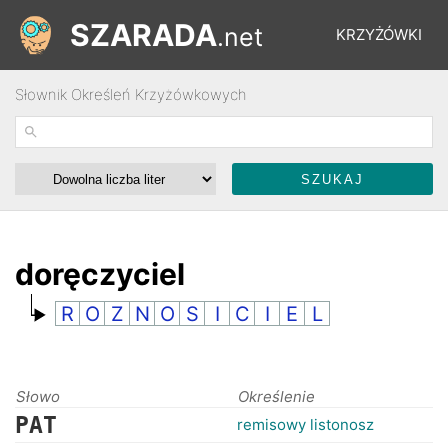
SZARADA
.net
KRZYŻÓWKI
Słownik Określeń Krzyżówkowych
REBUSY
ŁAMIGŁÓWKI
WYŚCIGI
doręczyciel
R
O
Z
N
O
S
I
C
I
E
L
SŁOWNIK
FORUM
Słowo
Określenie
PAT
remisowy listonosz