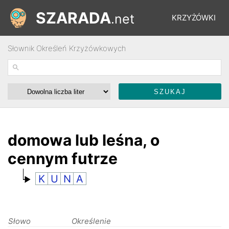
SZARADA
.net
KRZYŻÓWKI
Słownik Określeń Krzyżówkowych
REBUSY
ŁAMIGŁÓWKI
WYŚCIGI
domowa lub leśna, o
cennym futrze
SŁOWNIK
K
U
N
A
FORUM
Słowo
Określenie