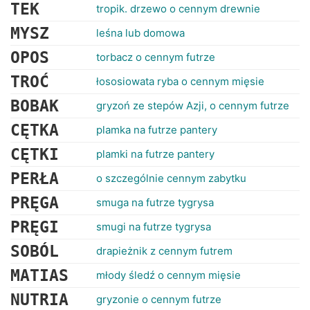
RANKINGI
TEK
tropik. drzewo o cennym drewnie
MYSZ
leśna lub domowa
OPOS
torbacz o cennym futrze
TROĆ
łososiowata ryba o cennym mięsie
BOBAK
gryzoń ze stepów Azji, o cennym futrze
CĘTKA
plamka na futrze pantery
CĘTKI
plamki na futrze pantery
PERŁA
o szczególnie cennym zabytku
PRĘGA
smuga na futrze tygrysa
PRĘGI
smugi na futrze tygrysa
SOBÓL
drapieżnik z cennym futrem
MATIAS
młody śledź o cennym mięsie
NUTRIA
gryzonie o cennym futrze