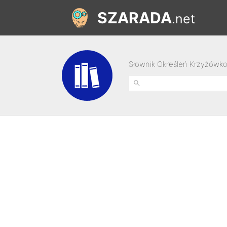
SZARADA
.net
Słownik Określeń Krzyżówk