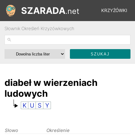
SZARADA
.net
KRZYŻÓWKI
Słownik Określeń Krzyżówkowych
REBUSY
ŁAMIGŁÓWKI
WYŚCIGI
diabeł w wierzeniach
ludowych
SŁOWNIK
K
U
S
Y
FORUM
Słowo
Określenie