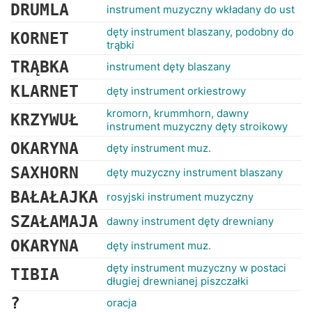
DRUMLA
instrument muzyczny wkładany do ust
dęty instrument blaszany, podobny do
KORNET
trąbki
TRĄBKA
instrument dęty blaszany
KLARNET
dęty instrument orkiestrowy
kromorn, krummhorn, dawny
KRZYWUŁ
instrument muzyczny dęty stroikowy
OKARYNA
dęty instrument muz.
SAXHORN
dęty muzyczny instrument blaszany
BAŁAŁAJKA
rosyjski instrument muzyczny
SZAŁAMAJA
dawny instrument dęty drewniany
OKARYNA
dęty instrument muz.
dęty instrument muzyczny w postaci
TIBIA
długiej drewnianej piszczałki
?
oracja