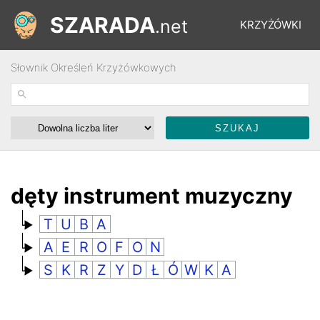
SZARADA
.net
KRZYŻÓWKI
Słownik Określeń Krzyżówkowych
REBUSY
ŁAMIGŁÓWKI
WYŚCIGI
dęty instrument muzyczny
T
U
B
A
SŁOWNIK
A
E
R
O
F
O
N
S
K
R
Z
Y
D
Ł
Ó
W
K
A
FORUM