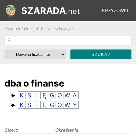
SZARADA
.net
KRZYŻÓWKI
Słownik Określeń Krzyżówkowych
REBUSY
ŁAMIGŁÓWKI
WYŚCIGI
dba o finanse
K
S
I
Ę
G
O
W
A
SŁOWNIK
K
S
I
Ę
G
O
W
Y
FORUM
Słowo
Określenie