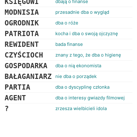
KSIĘGOWI
dbają o finanse
MODNISIA
przesadnie dba o wygląd
OGRODNIK
dba o róże
PATRIOTA
kocha i dba o swoją ojczyznę
REWIDENT
bada finanse
CZYŚCIOCH
znany z tego, że dba o higienę
GOSPODARKA
dba o nią ekonomista
BAŁAGANIARZ
nie dba o porządek
PARTIA
dba o dyscyplinę członka
AGENT
dba o interesy gwiazdy filmowej
?
zrzesza wielbicieli idola