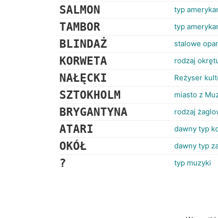
SALMON
typ ameryka
TAMBOR
typ ameryka
BLINDAŻ
stalowe opa
KORWETA
rodzaj okrę
NAŁĘCKI
Reżyser kul
SZTOKHOLM
miasto z Mu
BRYGANTYNA
rodzaj żagl
ATARI
dawny typ k
OKÓŁ
dawny typ za
?
typ muzyki