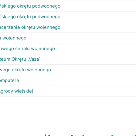
ńskiego okrętu podwodnego
ńskiego okrętu podwodnego
ncerzenie okrętu wojennego
tu wojennego
towego serialu wojennego
zeum Okrętu „Vasa”
owego okrętu wojennego
omputera
grody wiejskiej