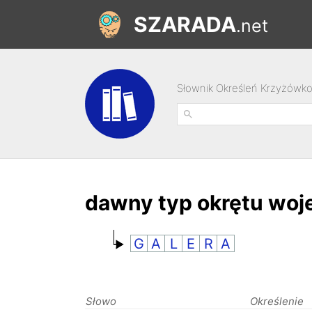
SZARADA
.net
Słownik Określeń Krzyżówk
dawny typ okrętu wo
G
A
L
E
R
A
Słowo
Określenie