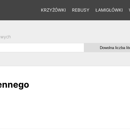
KRZYŻÓWKI
REBUSY
ŁAMIGŁÓWKI
owych
jennego