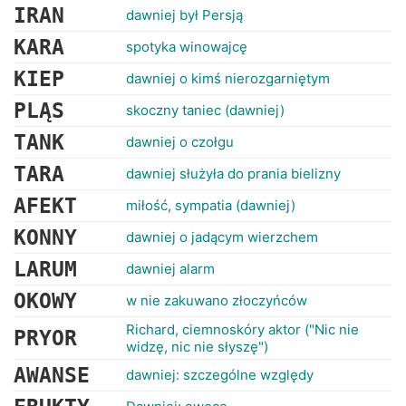
IRAN
dawniej był Persją
KARA
spotyka winowajcę
KIEP
dawniej o kimś nierozgarniętym
PLĄS
skoczny taniec (dawniej)
TANK
dawniej o czołgu
TARA
dawniej służyła do prania bielizny
AFEKT
miłość, sympatia (dawniej)
KONNY
dawniej o jadącym wierzchem
LARUM
dawniej alarm
OKOWY
w nie zakuwano złoczyńców
Richard, ciemnoskóry aktor ("Nic nie
PRYOR
widzę, nic nie słyszę")
AWANSE
dawniej: szczególne względy