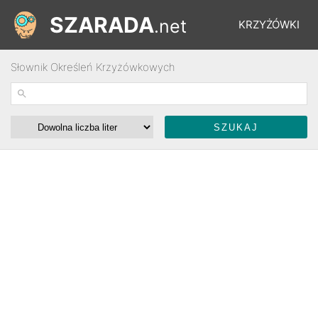
SZARADA
.net
KRZYŻÓWKI
Słownik Określeń Krzyżówkowych
REBUSY
ŁAMIGŁÓWKI
WYŚCIGI
SŁOWNIK
FORUM