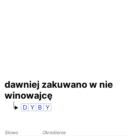
RANKINGI
dawniej zakuwano w nie
winowajcę
D
Y
B
Y
Słowo
Określenie