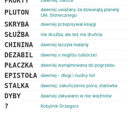
FRUKTY
Dawniej: owoce
dawniej uważany za dziewiątą planetę
PLUTON
Ukł. Słonecznego
SKRYBA
dawniej przepisywał księgi
SŁUŻBA
nie drużba, ale też nie druhna
CHININA
dawniej leczyła malarię
DEZABIL
dawniej o negliżu (ubiorze)
PŁACZKA
dawniej wynajmowana do pogrzebu
EPISTOŁA
dawniej - długi i nudny list
STALKA
dawniej: zakończenie pióra, stalówka
DYBY
dawniej zakuwano w nie więźniów
?
Kobylnik Grzegorz