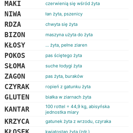
RANKINGI
MAKI
czerwienią się wśród żyta
NIWA
łan żyta, pszenicy
RDZA
chwyta się żyta
BIZON
maszyna użyta do żyta
KŁOSY
... żyta, pełne ziaren
POKOS
pas ściętego żyta
SŁOMA
suche łodygi żyta
ZAGON
pas żyta, buraków
CZYRAK
ropień z gatunku żyta
GLUTEN
białka w ziarnach żyta
100 rottel = 44,9 kg, abisyńska
KANTAR
jednostka miary
KRZYCA
gatunek żyta z wrzodu, czyraka
KŁOSEK
kwiatostan żyta (zdr.)