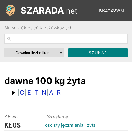
SZARADA
.net
KRZYŻÓWKI
Słownik Określeń Krzyżówkowych
REBUSY
ŁAMIGŁÓWKI
WYŚCIGI
dawne 100 kg żyta
C
E
T
N
A
R
SŁOWNIK
FORUM
Słowo
Określenie
KŁOS
ościsty jęczmienia i żyta