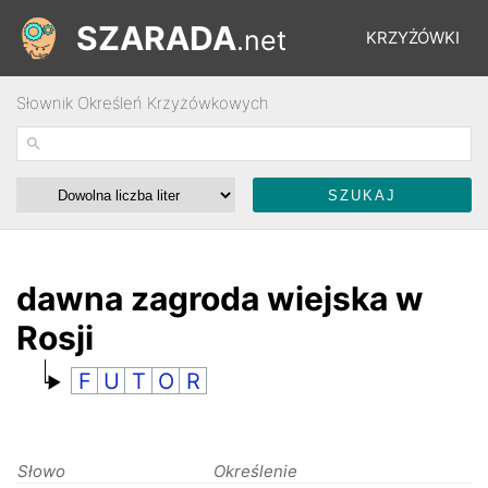
SZARADA
.net
KRZYŻÓWKI
Słownik Określeń Krzyżówkowych
REBUSY
ŁAMIGŁÓWKI
WYŚCIGI
dawna zagroda wiejska w
Rosji
SŁOWNIK
F
U
T
O
R
FORUM
Słowo
Określenie