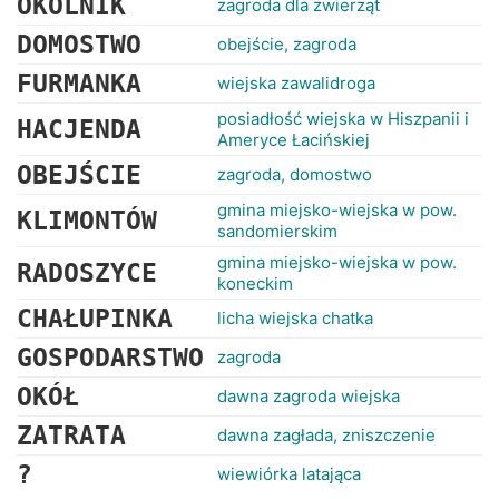
OKÓLNIK
zagroda dla zwierząt
DOMOSTWO
obejście, zagroda
FURMANKA
wiejska zawalidroga
posiadłość wiejska w Hiszpanii i
HACJENDA
Ameryce Łacińskiej
OBEJŚCIE
zagroda, domostwo
gmina miejsko-wiejska w pow.
KLIMONTÓW
sandomierskim
gmina miejsko-wiejska w pow.
RADOSZYCE
koneckim
CHAŁUPINKA
licha wiejska chatka
GOSPODARSTWO
zagroda
OKÓŁ
dawna zagroda wiejska
ZATRATA
dawna zagłada, zniszczenie
?
wiewiórka latająca