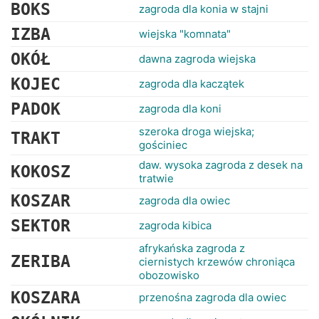
RANKINGI
BOKS
zagroda dla konia w stajni
IZBA
wiejska "komnata"
OKÓŁ
dawna zagroda wiejska
KOJEC
zagroda dla kaczątek
PADOK
zagroda dla koni
szeroka droga wiejska;
TRAKT
gościniec
daw. wysoka zagroda z desek na
KOKOSZ
tratwie
KOSZAR
zagroda dla owiec
SEKTOR
zagroda kibica
afrykańska zagroda z
ZERIBA
ciernistych krzewów chroniąca
obozowisko
KOSZARA
przenośna zagroda dla owiec