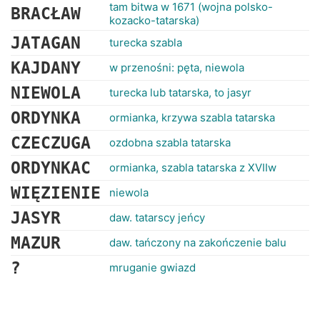
tam bitwa w 1671 (wojna polsko-
BRACŁAW
kozacko-tatarska)
JATAGAN
turecka szabla
KAJDANY
w przenośni: pęta, niewola
NIEWOLA
turecka lub tatarska, to jasyr
ORDYNKA
ormianka, krzywa szabla tatarska
CZECZUGA
ozdobna szabla tatarska
ORDYNKAC
ormianka, szabla tatarska z XVIIw
WIĘZIENIE
niewola
JASYR
daw. tatarscy jeńcy
MAZUR
daw. tańczony na zakończenie balu
?
mruganie gwiazd