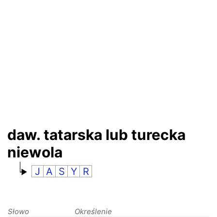
RANKINGI
daw. tatarska lub turecka
niewola
J
A
S
Y
R
Słowo
Określenie