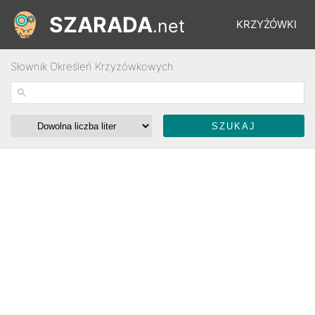
SZARADA
.net
KRZYŻÓWKI
Słownik Określeń Krzyżówkowych
REBUSY
ŁAMIGŁÓWKI
WYŚCIGI
SŁOWNIK
FORUM