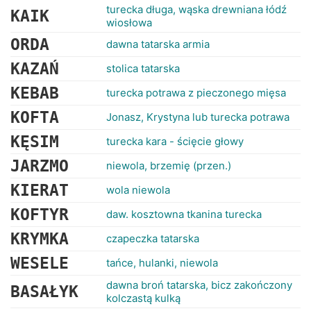
turecka długa, wąska drewniana łódź
KAIK
wiosłowa
ORDA
dawna tatarska armia
KAZAŃ
stolica tatarska
KEBAB
turecka potrawa z pieczonego mięsa
KOFTA
Jonasz, Krystyna lub turecka potrawa
KĘSIM
turecka kara - ścięcie głowy
JARZMO
niewola, brzemię (przen.)
KIERAT
wola niewola
KOFTYR
daw. kosztowna tkanina turecka
KRYMKA
czapeczka tatarska
WESELE
tańce, hulanki, niewola
dawna broń tatarska, bicz zakończony
BASAŁYK
kolczastą kulką