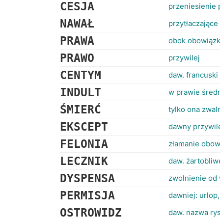
CESJA
przeniesienie
NAWAŁ
przytłaczając
PRAWA
obok obowiąz
PRAWO
przywilej
CENTYM
daw. francuski
INDULT
w prawie śred
ŚMIERĆ
tylko ona zwa
EKSCEPT
dawny przywil
FELONIA
złamanie obow
LECZNIK
daw. żartobliw
DYSPENSA
zwolnienie od
PERMISJA
dawniej: urlop
OSTROWIDZ
daw. nazwa rys