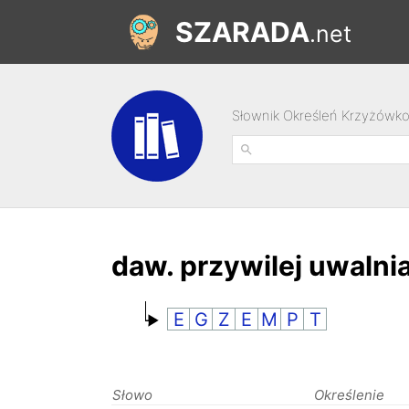
SZARADA
.net
Słownik Określeń Krzyżówk
daw. przywilej uwaln
E
G
Z
E
M
P
T
Słowo
Określenie