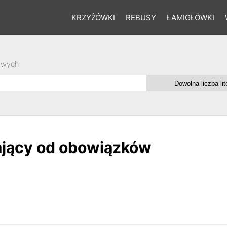
KRZYŻÓWKI
REBUSY
ŁAMIGŁÓWKI
owych
iający od obowiązków