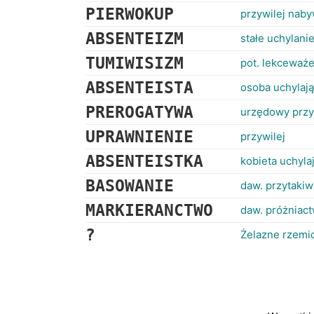
PIERWOKUP
przywilej nab
ABSENTEIZM
stałe uchylani
TUMIWISIZM
pot. lekceważ
ABSENTEISTA
osoba uchylają
PREROGATYWA
urzędowy przy
UPRAWNIENIE
przywilej
ABSENTEISTKA
kobieta uchyla
BASOWANIE
daw. przytakiw
MARKIERANCTWO
daw. próżniact
?
Żelazne rzemi