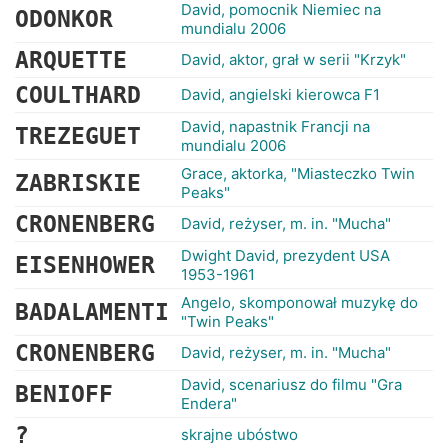
David, pomocnik Niemiec na
ODONKOR
mundialu 2006
ARQUETTE
David, aktor, grał w serii "Krzyk"
COULTHARD
David, angielski kierowca F1
David, napastnik Francji na
TREZEGUET
mundialu 2006
Grace, aktorka, "Miasteczko Twin
ZABRISKIE
Peaks"
CRONENBERG
David, reżyser, m. in. "Mucha"
Dwight David, prezydent USA
EISENHOWER
1953-1961
Angelo, skomponował muzykę do
BADALAMENTI
"Twin Peaks"
CRONENBERG
David, reżyser, m. in. "Mucha"
David, scenariusz do filmu "Gra
BENIOFF
Endera"
?
skrajne ubóstwo