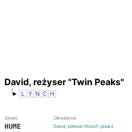
RANKINGI
David, reżyser "Twin Peaks"
L
Y
N
C
H
Słowo
Określenie
HUME
David, szkocki filozof i pisarz