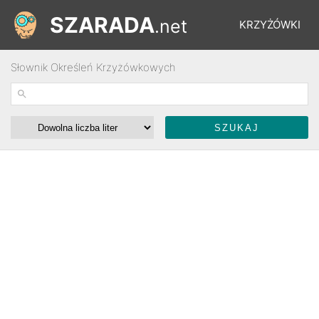
SZARADA
.net
KRZYŻÓWKI
Słownik Określeń Krzyżówkowych
REBUSY
ŁAMIGŁÓWKI
WYŚCIGI
SŁOWNIK
FORUM