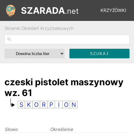
SZARADA
.net
KRZYŻÓWKI
Słownik Określeń Krzyżówkowych
REBUSY
ŁAMIGŁÓWKI
WYŚCIGI
czeski pistolet maszynowy
wz. 61
SŁOWNIK
S
K
O
R
P
I
O
N
FORUM
Słowo
Określenie