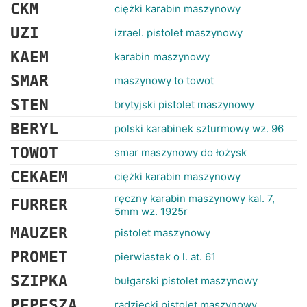
RANKINGI
CKM
ciężki karabin maszynowy
UZI
izrael. pistolet maszynowy
KAEM
karabin maszynowy
SMAR
maszynowy to towot
STEN
brytyjski pistolet maszynowy
BERYL
polski karabinek szturmowy wz. 96
TOWOT
smar maszynowy do łożysk
CEKAEM
ciężki karabin maszynowy
ręczny karabin maszynowy kal. 7,
FURRER
5mm wz. 1925r
MAUZER
pistolet maszynowy
PROMET
pierwiastek o l. at. 61
SZIPKA
bułgarski pistolet maszynowy
PEPESZA
radziecki pistolet maszynowy