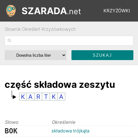
SZARADA
.net
KRZYŻÓWKI
Słownik Określeń Krzyżówkowych
REBUSY
ŁAMIGŁÓWKI
WYŚCIGI
część składowa zeszytu
K
A
R
T
K
A
SŁOWNIK
FORUM
Słowo
Określenie
BOK
składowa trójkąta