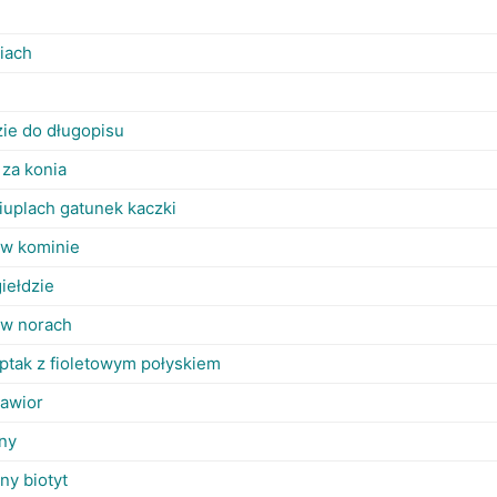
iach
ie do długopisu
 za konia
iuplach gatunek kaczki
 w kominie
iełdzie
 w norach
 ptak z fioletowym połyskiem
kawior
ny
ny biotyt