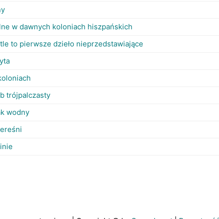
ny
lne w dawnych koloniach hiszpańskich
tle to pierwsze dzieło nieprzedstawiające
yta
koloniach
ub trójpalczasty
tak wodny
zereśni
inie