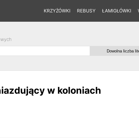
KRZYŻÓWKI
REBUSY
ŁAMIGŁÓWKI
owych
iazdujący w koloniach