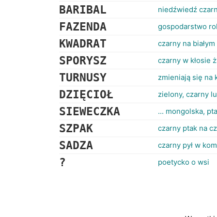
BARIBAL
niedźwiedź czar
FAZENDA
gospodarstwo ro
KWADRAT
czarny na białym 
SPORYSZ
czarny w kłosie ż
TURNUSY
zmieniają się na 
DZIĘCIOŁ
zielony, czarny l
SIEWECZKA
... mongolska, p
SZPAK
czarny ptak na c
SADZA
czarny pył w kom
?
poetycko o wsi