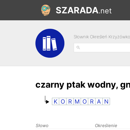
SZARADA
.net
Słownik Określeń Krzyżówk
czarny ptak wodny, gn
K
O
R
M
O
R
A
N
Słowo
Określenie