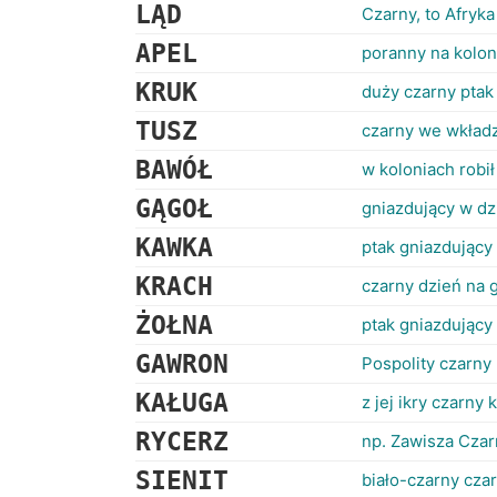
LĄD
Czarny, to Afryka
APEL
poranny na kolon
KRUK
duży czarny ptak
TUSZ
czarny we wkładz
BAWÓŁ
w koloniach robił
GĄGOŁ
gniazdujący w dz
KAWKA
ptak gniazdujący
KRACH
czarny dzień na g
ŻOŁNA
ptak gniazdujący
GAWRON
Pospolity czarny
KAŁUGA
z jej ikry czarny 
RYCERZ
np. Zawisza Czar
SIENIT
biało-czarny czar