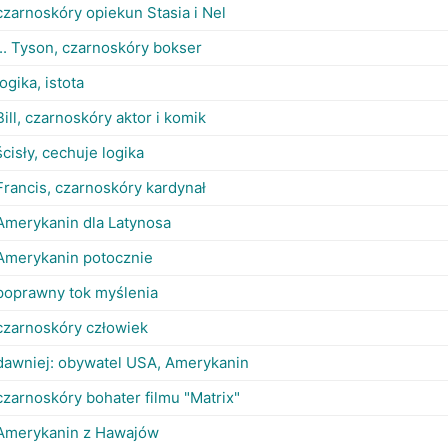
czarnoskóry opiekun Stasia i Nel
... Tyson, czarnoskóry bokser
logika, istota
Bill, czarnoskóry aktor i komik
ścisły, cechuje logika
Francis, czarnoskóry kardynał
Amerykanin dla Latynosa
Amerykanin potocznie
poprawny tok myślenia
czarnoskóry człowiek
dawniej: obywatel USA, Amerykanin
czarnoskóry bohater filmu "Matrix"
Amerykanin z Hawajów