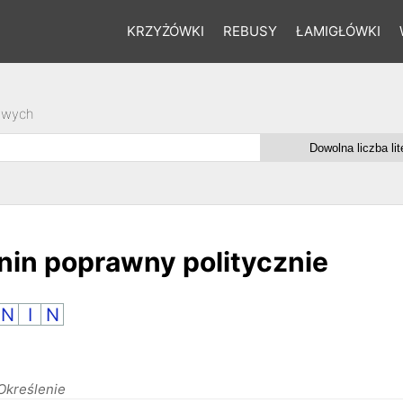
KRZYŻÓWKI
REBUSY
ŁAMIGŁÓWKI
owych
in poprawny politycznie
N
I
N
Określenie