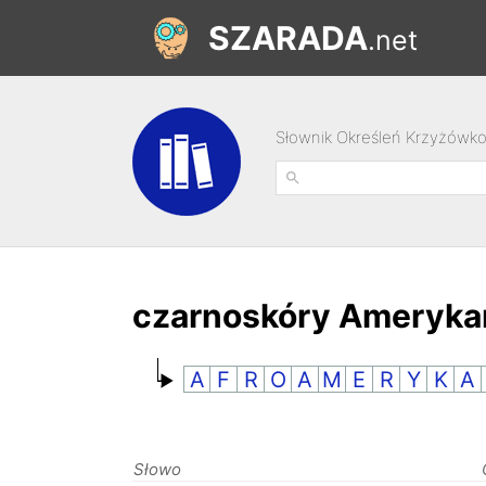
SZARADA
.net
Słownik Określeń Krzyżówk
czarnoskóry Amerykan
A
F
R
O
A
M
E
R
Y
K
A
Słowo