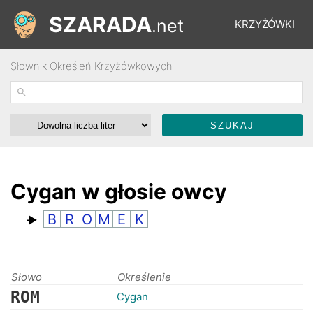
SZARADA
.net
KRZYŻÓWKI
Słownik Określeń Krzyżówkowych
REBUSY
ŁAMIGŁÓWKI
WYŚCIGI
Cygan w głosie owcy
B
R
O
M
E
K
SŁOWNIK
FORUM
Słowo
Określenie
ROM
Cygan