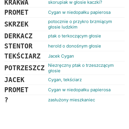
KRAKWA
skorupiak w głosie kaczki?
PROMET
Cygan w niedopałku papierosa
potocznie o przykro brzmiącym
SKRZEK
głosie ludzkim
DERKACZ
ptak o terkoczącym głosie
STENTOR
herold o donośnym głosie
TEKŚCIARZ
Jacek Cygan
Niezręczny ptak o trzeszczącym
POTRZESZCZ
głosie
JACEK
Cygan, tekściarz
PROMET
Cygan w niedopałku papierosa
?
zasłużony mieszkaniec