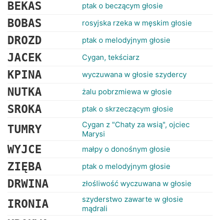
RANKINGI
BEKAS
ptak o beczącym głosie
BOBAS
rosyjska rzeka w męskim głosie
DROZD
ptak o melodyjnym głosie
JACEK
Cygan, tekściarz
KPINA
wyczuwana w głosie szydercy
NUTKA
żalu pobrzmiewa w głosie
SROKA
ptak o skrzeczącym głosie
Cygan z "Chaty za wsią", ojciec
TUMRY
Marysi
WYJCE
małpy o donośnym głosie
ZIĘBA
ptak o melodyjnym głosie
DRWINA
złośliwość wyczuwana w głosie
szyderstwo zawarte w głosie
IRONIA
mądrali