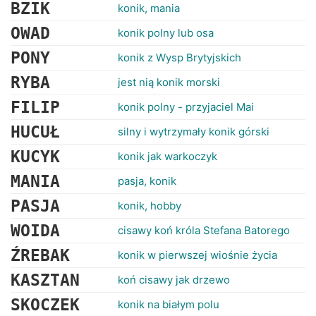
RANKINGI
BZIK
konik, mania
OWAD
konik polny lub osa
PONY
konik z Wysp Brytyjskich
RYBA
jest nią konik morski
FILIP
konik polny - przyjaciel Mai
HUCUŁ
silny i wytrzymały konik górski
KUCYK
konik jak warkoczyk
MANIA
pasja, konik
PASJA
konik, hobby
WOIDA
cisawy koń króla Stefana Batorego
ŹREBAK
konik w pierwszej wiośnie życia
KASZTAN
koń cisawy jak drzewo
SKOCZEK
konik na białym polu