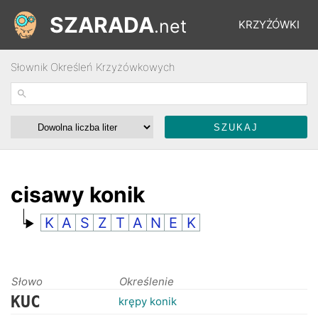
SZARADA
.net
KRZYŻÓWKI
Słownik Określeń Krzyżówkowych
REBUSY
ŁAMIGŁÓWKI
WYŚCIGI
cisawy konik
K
A
S
Z
T
A
N
E
K
SŁOWNIK
FORUM
Słowo
Określenie
KUC
krępy konik