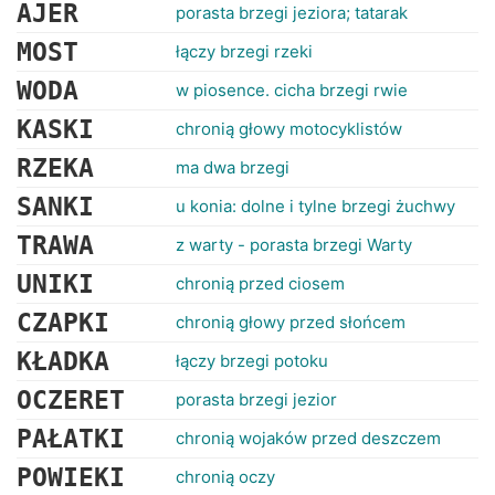
RANKINGI
AJER
porasta brzegi jeziora; tatarak
MOST
łączy brzegi rzeki
WODA
w piosence. cicha brzegi rwie
KASKI
chronią głowy motocyklistów
RZEKA
ma dwa brzegi
SANKI
u konia: dolne i tylne brzegi żuchwy
TRAWA
z warty - porasta brzegi Warty
UNIKI
chronią przed ciosem
CZAPKI
chronią głowy przed słońcem
KŁADKA
łączy brzegi potoku
OCZERET
porasta brzegi jezior
PAŁATKI
chronią wojaków przed deszczem
POWIEKI
chronią oczy