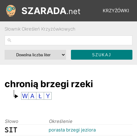
SZARADA
.net
KRZYŻÓWKI
Słownik Określeń Krzyżówkowych
REBUSY
ŁAMIGŁÓWKI
WYŚCIGI
chronią brzegi rzeki
W
A
Ł
Y
SŁOWNIK
FORUM
Słowo
Określenie
SIT
porasta brzegi jeziora