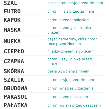
RANKINGI
SZAL
zimą chroni szyję przed zimnem
FUTRO
chroni misia przed zimnem
KAPOK
chroni przed utonięciem
chroni przed gazem i oka
MASKA
urazem
część garderoby, która chroni
MUFKA
ręce przed zimnem
CIEPŁO
między zimnem a gorącem
chroni uszy i głowę przed
CZAPKA
mrozem
SKÓRKA
gęsia wywołana zimnem
SZALIK
chroni szyję przed zimnem
OBUDOWA
chroni wnętrze urządzenia
PARASOL
chroni przed deszczem
PAŁATKA
chroni wojaka przed deszczem