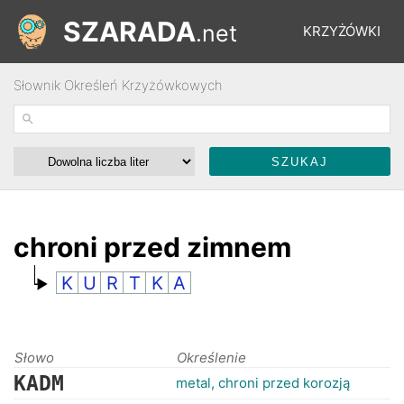
SZARADA
.net
KRZYŻÓWKI
Słownik Określeń Krzyżówkowych
REBUSY
ŁAMIGŁÓWKI
WYŚCIGI
chroni przed zimnem
K
U
R
T
K
A
SŁOWNIK
FORUM
Słowo
Określenie
KADM
metal, chroni przed korozją