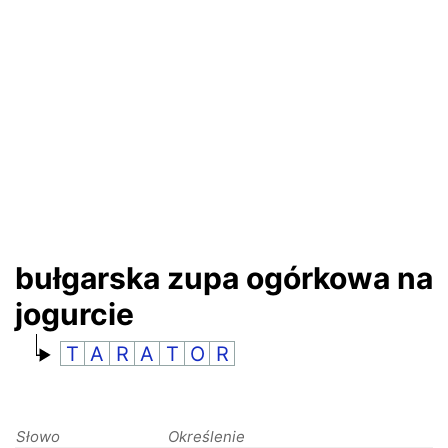
RANKINGI
bułgarska zupa ogórkowa na
jogurcie
T
A
R
A
T
O
R
Słowo
Określenie