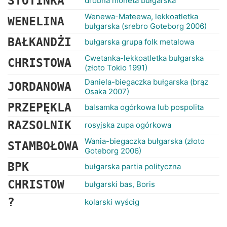
STOTINKA
drobna moneta bułgarska
Wenewa-Mateewa, lekkoatletka
WENELINA
bułgarska (srebro Goteborg 2006)
BAŁKANDŻI
bułgarska grupa folk metalowa
Cwetanka-lekkoatletka bułgarska
CHRISTOWA
(złoto Tokio 1991)
Daniela-biegaczka bułgarska (brąz
JORDANOWA
Osaka 2007)
PRZEPĘKLA
balsamka ogórkowa lub pospolita
RAZSOLNIK
rosyjska zupa ogórkowa
Wania-biegaczka bułgarska (złoto
STAMBOŁOWA
Goteborg 2006)
BPK
bułgarska partia polityczna
CHRISTOW
bułgarski bas, Boris
?
kolarski wyścig