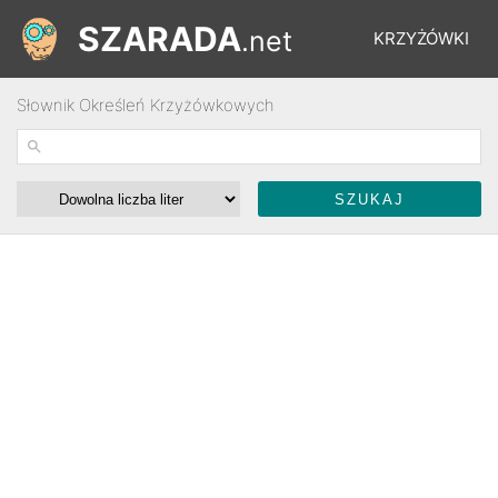
SZARADA
.net
KRZYŻÓWKI
Słownik Określeń Krzyżówkowych
REBUSY
ŁAMIGŁÓWKI
WYŚCIGI
SŁOWNIK
FORUM