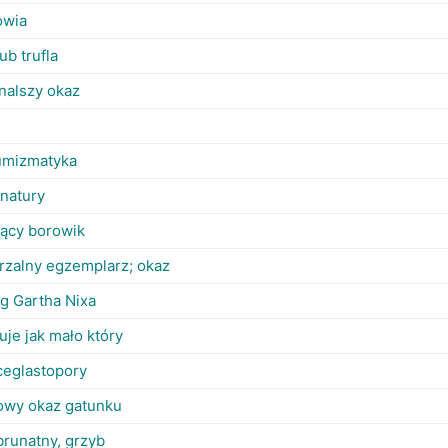
owia
ub trufla
nalszy okaz
umizmatyka
 natury
ujący borowik
rzalny egzemplarz; okaz
g Gartha Nixa
uje jak mało który
ceglastopory
owy okaz gatunku
brunatny, grzyb