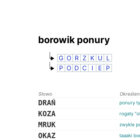
borowik ponury
G
O
R
Z
K
U
L
P
O
D
C
I
E
P
Słowo
Określen
DRAŃ
ponury t
KOZA
rogaty "o
MRUK
zwykle p
OKAZ
taaaki bo