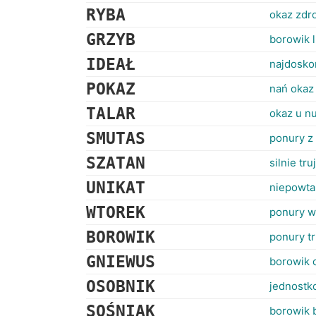
RYBA
okaz zdr
GRZYB
borowik l
IDEAŁ
najdosko
POKAZ
nań okaz
TALAR
okaz u n
SMUTAS
ponury z
SZATAN
silnie tr
UNIKAT
niepowta
WTOREK
ponury w
BOROWIK
ponury tr
GNIEWUS
borowik 
OSOBNIK
jednostk
SOŚNIAK
borowik 