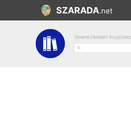
SZARADA
.net
Słownik Określeń Krzyżówk