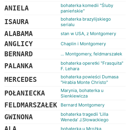
bohaterka komedii "Śluby
ANIELA
panieńskie"
bohaterka brazylijskiego
ISAURA
serialu
ALABAMA
stan w USA, z Montgomery
ANGLICY
Chaplin i Montgomery
BERNARD
... Montgomery, feldmarszałek
bohaterka operetki "Frasquita"
PALANKA
F. Lehara
bohaterka powieści Dumasa
MERCEDES
"Hrabia Monte Christo"
Marynia, bohaterka u
POŁANIECKA
Sienkiewicza
FELDMARSZAŁEK
Bernard Montgomery
bohaterka tragedii 'Lilla
GWINONA
Weneda' J.Słowackiego
ALA
bohaterka u Mrożka