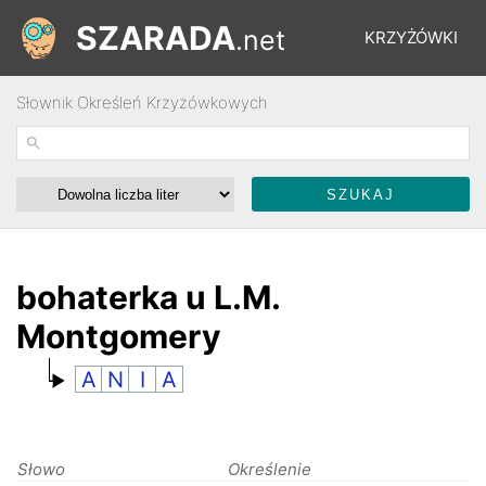
SZARADA
.net
KRZYŻÓWKI
Słownik Określeń Krzyżówkowych
REBUSY
ŁAMIGŁÓWKI
WYŚCIGI
bohaterka u L.M.
Montgomery
SŁOWNIK
A
N
I
A
FORUM
Słowo
Określenie