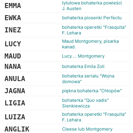
RANKINGI
tytułowa bohaterka powieści
EMMA
J. Austen
EWKA
bohaterka piosenki Perfectu
bohaterka operetki "Frasquita"
INEZ
F. Lehara
Maud Montgomery, pisarka
LUCY
kanad.
MAUD
Lucy ... Montgomery
NANA
bohaterka Emila Zoli
bohaterka serialu "Wojna
ANULA
domowa"
JAGNA
piękna bohaterka "Chłopów"
bohaterka "Quo vadis"
LIGIA
Sienkiewicza
bohaterka operetki "Frasquita"
LUIZA
F. Lehara
ANGLIK
Cleese lub Montgomery