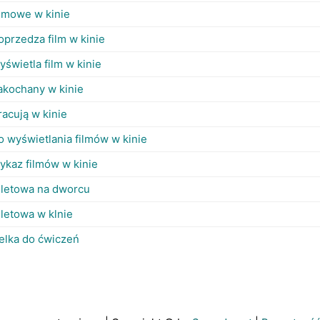
ilmowe w kinie
oprzedza film w kinie
yświetla film w kinie
akochany w kinie
racują w kinie
o wyświetlania filmów w kinie
ykaz filmów w kinie
iletowa na dworcu
iletowa w klnie
elka do ćwiczeń