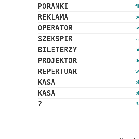
PORANKI
f
REKLAMA
p
OPERATOR
w
SZEKSPIR
z
BILETERZY
p
PROJEKTOR
d
REPERTUAR
w
KASA
b
KASA
b
?
B