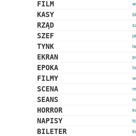
FILM
w
KASY
b
RZĄD
s
SZEF
j
TYNK
l
EKRAN
p
EPOKA
l
FILMY
w
SCENA
m
SEANS
n
HORROR
k
NAPISY
t
BILETER
k