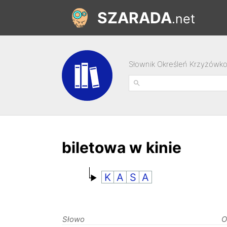
SZARADA
.net
Słownik Określeń Krzyżówk
biletowa w kinie
K
A
S
A
Słowo
O