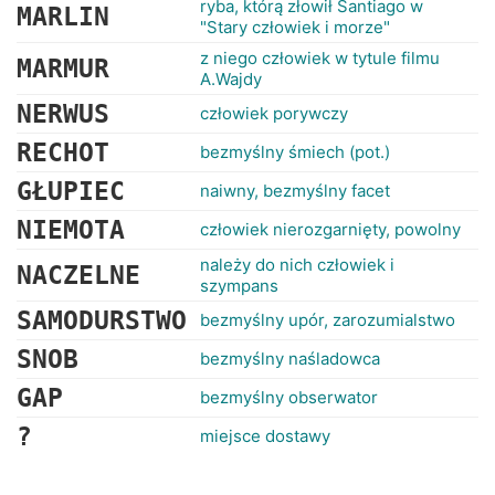
ryba, którą złowił Santiago w
MARLIN
"Stary człowiek i morze"
z niego człowiek w tytule filmu
MARMUR
A.Wajdy
NERWUS
człowiek porywczy
RECHOT
bezmyślny śmiech (pot.)
GŁUPIEC
naiwny, bezmyślny facet
NIEMOTA
człowiek nierozgarnięty, powolny
należy do nich człowiek i
NACZELNE
szympans
SAMODURSTWO
bezmyślny upór, zarozumialstwo
SNOB
bezmyślny naśladowca
GAP
bezmyślny obserwator
?
miejsce dostawy