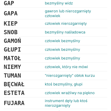
RANKINGI
GAP
bezmyślny widz
gawron lub nierozgarnięty
GAPA
człowiek
KIEP
człowiek nierozgarnięty
SNOB
bezmyślny naśladowca
GAMOŃ
człowiek bezmyślny
GŁUPI
człowiek bezmyślny
MATOŁ
człowiek bezmyślny
NIEMY
człowiek, który nie mówi
TUMAN
"nierozgarnięty" obłok kurzu
BĘCWAŁ
ktoś bezmyślny, głupi
ESTETA
człowiek wrażliwy na piękno
instrument dęty lub ktoś
FUJARA
nierozgarnięty