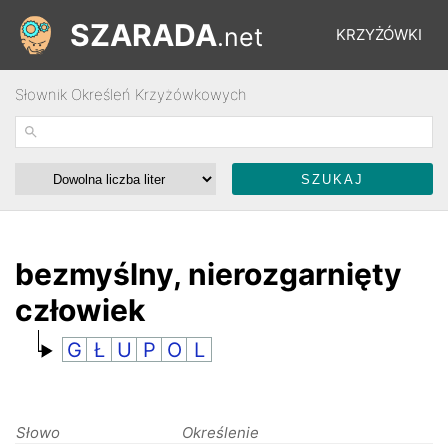
SZARADA
.net
KRZYŻÓWKI
Słownik Określeń Krzyżówkowych
REBUSY
ŁAMIGŁÓWKI
WYŚCIGI
bezmyślny, nierozgarnięty
człowiek
SŁOWNIK
G
Ł
U
P
O
L
FORUM
Słowo
Określenie